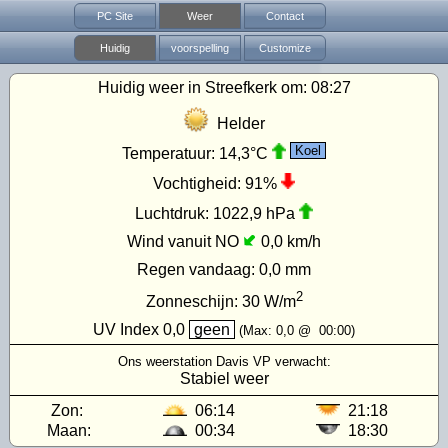
PC Site
Weer
Contact
Huidig
voorspelling
Customize
Huidig weer in Streefkerk om:
08:27
Helder
Koel
Temperatuur:
14,3°C
Vochtigheid:
91%
Luchtdruk:
1022,9 hPa
Wind vanuit NO
0,0 km/h
Regen vandaag:
0,0 mm
2
Zonneschijn:
30
W/m
UV Index
0,0
geen
(Max:
0,0
@
00:00
)
Ons weerstation Davis VP verwacht:
Stabiel weer
Zon:
06:14
21:18
Maan:
00:34
18:30