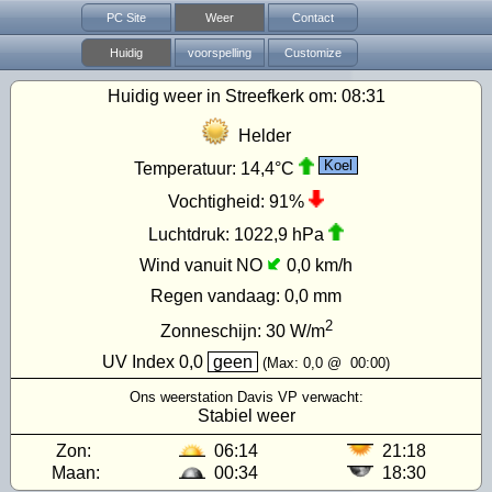
PC Site
Weer
Contact
Huidig
voorspelling
Customize
Huidig weer in Streefkerk om:
08:31
Helder
Koel
Temperatuur:
14,4°C
Vochtigheid:
91%
Luchtdruk:
1022,9 hPa
Wind vanuit NO
0,0 km/h
Regen vandaag:
0,0 mm
2
Zonneschijn:
30
W/m
UV Index
0,0
geen
(Max:
0,0
@
00:00
)
Ons weerstation Davis VP verwacht:
Stabiel weer
Zon:
06:14
21:18
Maan:
00:34
18:30