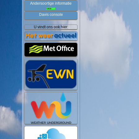
Andersoortige informatie
Davis console
U vindt ons ook hier: