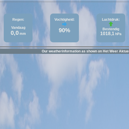
Regen:
Vochtigheid:
Luchtdruk:
Vandaag
90%
Bestendig
0,0
1018,1
mm
hPa
Our weatherinformation as shown on Het Weer Aktu