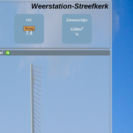
Weerstation-Streefkerk
UV:
Zonneschijn:
Hoog
2
11W/m
7,4
%
eel