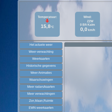
Temperatuur:
Wind:
ZZW
0
Bft
Kalm
15,8
°C
0,0
km/h
Het actuele weer
Weer-verwachting
Weerkaarten
Historische gegevens
Weer Animaties
Waarschuwingen
Meer radars/kaarten
Meer verwachtingen
Zon,Maan,Ruimte
EWN weerkaarten