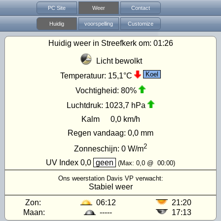
PC Site
Weer
Contact
Huidig
voorspelling
Customize
Huidig weer in Streefkerk om:
01:26
Licht bewolkt
Koel
Temperatuur:
15,1°C
Vochtigheid:
80%
Luchtdruk:
1023,7 hPa
Kalm
0,0 km/h
Regen vandaag:
0,0 mm
2
Zonneschijn:
0
W/m
UV Index
0,0
geen
(Max:
0,0
@
00:00
)
Ons weerstation Davis VP verwacht:
Stabiel weer
Zon:
06:12
21:20
Maan:
-----
17:13