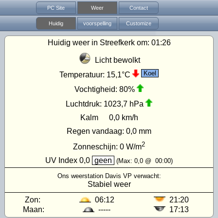
PC Site
Weer
Contact
Huidig
voorspelling
Customize
Huidig weer in Streefkerk om:
01:26
Licht bewolkt
Koel
Temperatuur:
15,1°C
Vochtigheid:
80%
Luchtdruk:
1023,7 hPa
Kalm
0,0 km/h
Regen vandaag:
0,0 mm
2
Zonneschijn:
0
W/m
UV Index
0,0
geen
(Max:
0,0
@
00:00
)
Ons weerstation Davis VP verwacht:
Stabiel weer
Zon:
06:12
21:20
Maan:
-----
17:13